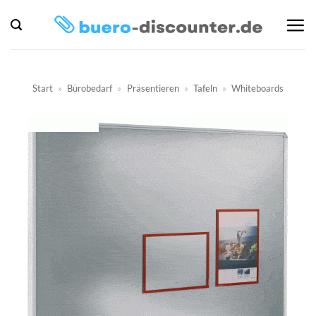
Zum
Inhalt
springen
Start
»
Bürobedarf
»
Präsentieren
»
Tafeln
»
Whiteboards