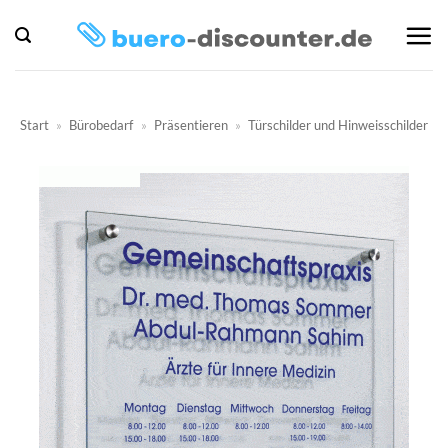
Zum
Inhalt
springen
Start
»
Bürobedarf
»
Präsentieren
»
Türschilder und Hinweisschilder