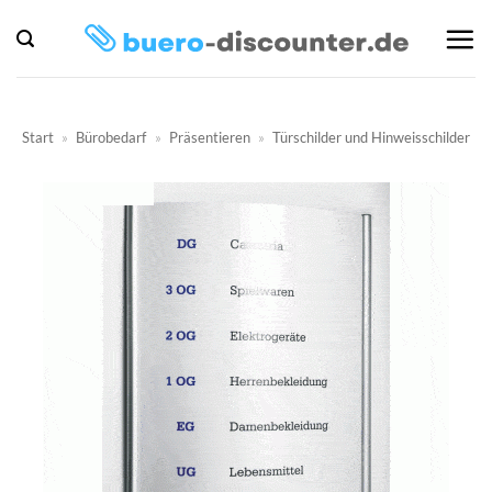
Zum
Inhalt
springen
Start
»
Bürobedarf
»
Präsentieren
»
Türschilder und Hinweisschilder