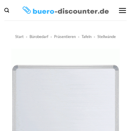
Zum
Inhalt
springen
Start
»
Bürobedarf
»
Präsentieren
»
Tafeln
»
Stellwände