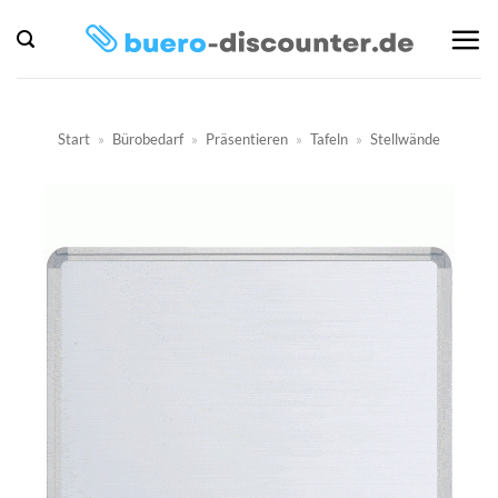
Zum
Inhalt
springen
Start
»
Bürobedarf
»
Präsentieren
»
Tafeln
»
Stellwände