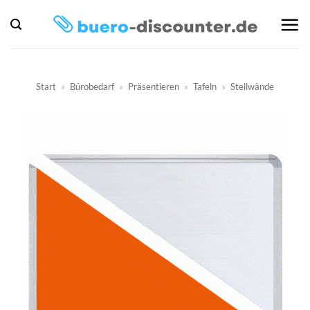
Zum
Inhalt
springen
Start
»
Bürobedarf
»
Präsentieren
»
Tafeln
»
Stellwände