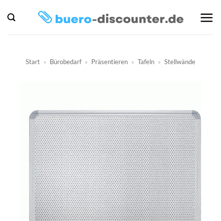
Zum
Inhalt
springen
Start
»
Bürobedarf
»
Präsentieren
»
Tafeln
»
Stellwände