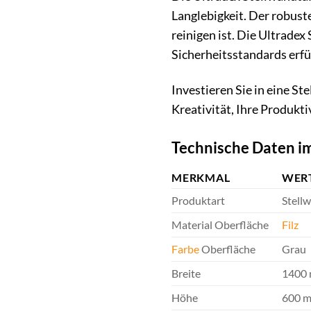
Langlebigkeit. Der robuste
reinigen ist. Die Ultradex
Sicherheitsstandards erfül
Investieren Sie in eine St
Kreativität, Ihre Produkti
Technische Daten i
MERKMAL
WER
Produktart
Stell
Material Oberfläche
Filz
Farbe
Oberfläche
Grau
Breite
1400
Höhe
600 