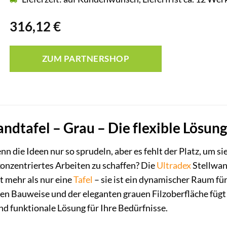
316,12
€
ZUM PARTNERSHOP
ndtafel – Grau – Die flexible Lösung
n die Ideen nur so sprudeln, aber es fehlt der Platz, um s
konzentriertes Arbeiten zu schaffen? Die
Ultradex
Stellwand
t mehr als nur eine
Tafel
– sie ist ein dynamischer Raum für
ten Bauweise und der eleganten grauen Filzoberfläche fügt
 und funktionale Lösung für Ihre Bedürfnisse.