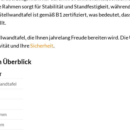
 Rahmen sorgt für Stabilität und Standfestigkeit, während 
 Stellwandtafel ist gemäß B1 zertifiziert, was bedeutet, d
lt.
ellwandtafel, die Ihnen jahrelang Freude bereiten wird. Die 
vität und Ihre
Sicherheit
.
m Überblick
T
wandtafel
 mm
mm