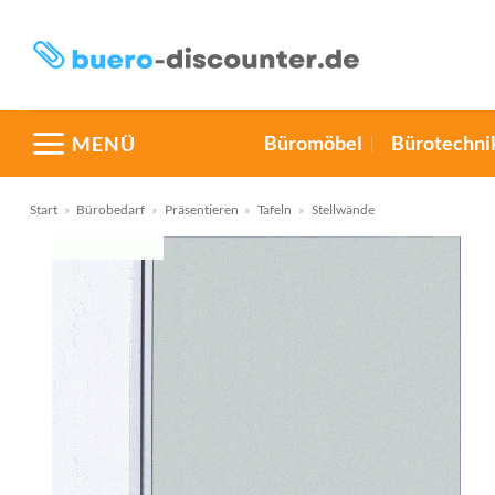
Zum
Inhalt
springen
Büromöbel
Bürotechni
MENÜ
Start
»
Bürobedarf
»
Präsentieren
»
Tafeln
»
Stellwände