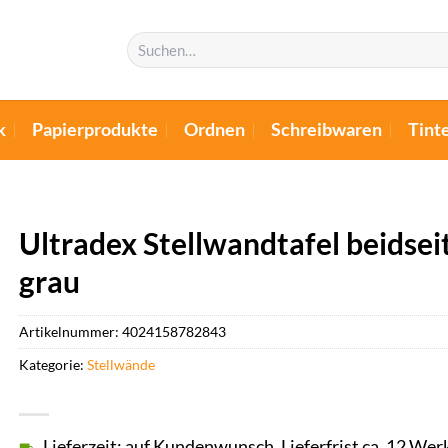
Suchen
nach:
k
Papierprodukte
Ordnen
Schreibwaren
Tint
Ultradex Stellwandtafel beids
grau
Artikelnummer:
4024158782843
Kategorie:
Stellwände
Lieferzeit: auf Kundenwunsch, Lieferfrist ca. 12 Wer