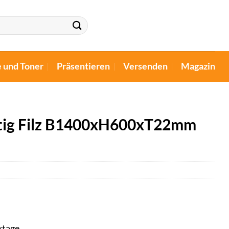
e und Toner
Präsentieren
Versenden
Magazin
eitig Filz B1400xH600xT22mm
ktage