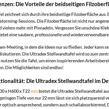
nzen: Die Vorteile der beidseitigen Filzoberf
l zeichnet sich durch ihre beidseitige Filzoberfläche aus. D
torming-Sessions. Die Filzoberfläche ist nicht nur ange
d vielem mehr mit Pinnadeln. Vergessen Sie unschöne Klebe
ietet eine saubere, professionelle und wiederverwendbare
Team-Meeting, in dem die Ideen nur so fließen. Jeder kann s
 diskutieren. Die Ultradex Stellwandtafel wird so zum zen
nutzen Sie die Tafel, um einen inspirierenden Arbeitsberei
en. Die Möglichkeiten sind endlos!
ktionalität: Die Ultradex Stellwandtafel im De
00 x H600 x T22
mm
bietet die Ultradex Stellwandtafel au
eringen Tiefe von nur 22 mm lässt sie sich platzsparend ve
nur optisch ansprechend, sondern auch schallabsorbierend. 