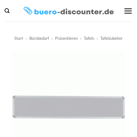
Zum
Inhalt
springen
Start
»
Bürobedarf
»
Präsentieren
»
Tafeln
»
Tafelzubehör