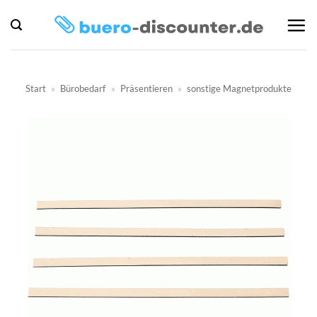
Zum
Inhalt
springen
Start
»
Bürobedarf
»
Präsentieren
»
sonstige Magnetprodukte