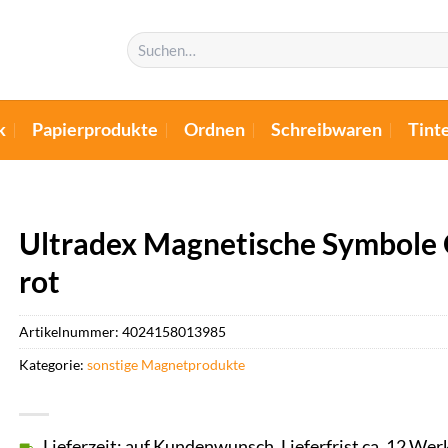
Suchen
nach:
k
Papierprodukte
Ordnen
Schreibwaren
Tint
Ultradex Magnetische Symbole
rot
Artikelnummer:
4024158013985
Kategorie:
sonstige Magnetprodukte
Lieferzeit: auf Kundenwunsch, Lieferfrist ca. 12 Wer