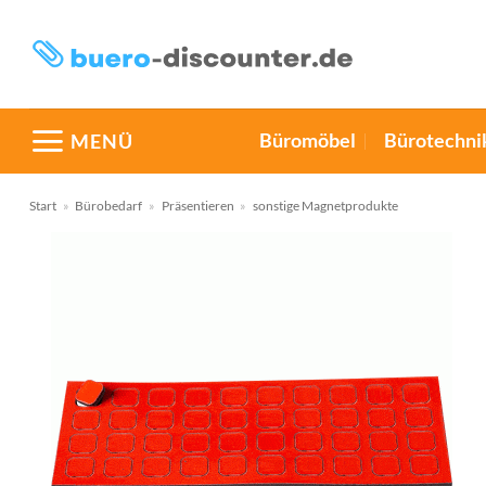
Zum
Inhalt
springen
Büromöbel
Bürotechni
MENÜ
Start
»
Bürobedarf
»
Präsentieren
»
sonstige Magnetprodukte