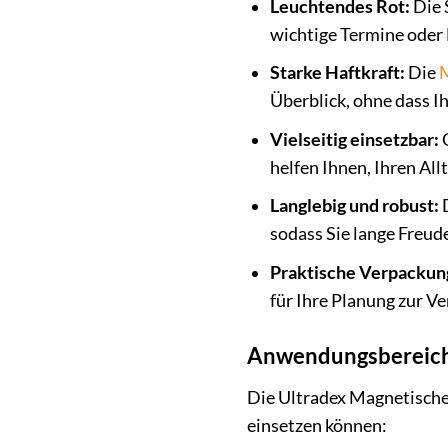
Leuchtendes Rot:
Die 
wichtige Termine oder 
Starke Haftkraft:
Die
Überblick, ohne dass I
Vielseitig einsetzbar:
O
helfen Ihnen, Ihren All
Langlebig und robust:
D
sodass Sie lange Freud
Praktische Verpackun
für Ihre Planung zur V
Anwendungsbereich
Die Ultradex Magnetischen
einsetzen können: