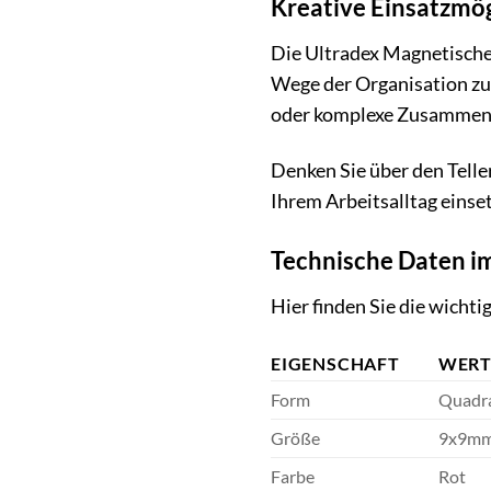
Kreative Einsatzmög
Die Ultradex Magnetischen
Wege der Organisation zu 
oder komplexe Zusammenh
Denken Sie über den Telle
Ihrem Arbeitsalltag einset
Technische Daten i
Hier finden Sie die wicht
EIGENSCHAFT
WER
Form
Quadr
Größe
9x9m
Farbe
Rot