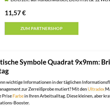
11,57
€
ZUM PARTNERSHOP
tische Symbole Quadrat 9x9mm: Bri
tag
enn wichtige Informationen in der täglichen Informations
anagement zur Zerreißprobe mutiert? Mit den
Ultradex
Ma
e Prise
Farbe
in Ihren Arbeitsalltag. Diese kleinen, aber kr
sations-Booster.