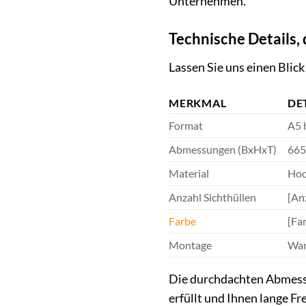
Unternehmen.
Technische Details,
Lassen Sie uns einen Blic
MERKMAL
DE
Format
A5 
Abmessungen (BxHxT)
665
Material
Hoc
Anzahl Sichthüllen
[Anz
Farbe
[Far
Montage
Wan
Die durchdachten Abmessu
erfüllt und Ihnen lange Fr