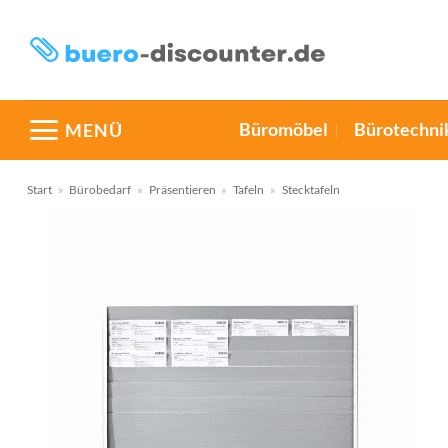
Zum
Inhalt
springen
Büromöbel
Bürotechni
MENÜ
Start
»
Bürobedarf
»
Präsentieren
»
Tafeln
»
Stecktafeln