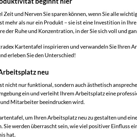
duktivität beginnt hier
viel Zeit und Nerven Sie sparen können, wenn Sie alle wich
st mehr als nur ein Produkt – sie ist eine Investition in I
re der Ruhe und Konzentration, in der Sie sich voll und ga
tradex Kartentafel inspirieren und verwandeln Sie Ihren Arb
und erleben Sie den Unterschied!
Arbeitsplatz neu
ist nicht nur funktional, sondern auch ästhetisch ansprech
gebung ein und verleiht Ihrem Arbeitsplatz eine professio
n und Mitarbeiter beeindrucken wird.
artentafel, um Ihren Arbeitsplatz neu zu gestalten und ein
 Sie werden überrascht sein, wie viel positiver Einfluss e
is hat.