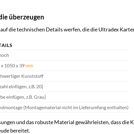
 die überzeugen
k auf die technischen Details werfen, die die Ultradex Ka
TAILS
hoch
 x 1050 x 39
mm
hwertiger Kunststoff
ahl einfügen, z.B. 20]
be einfügen, z.B. Grau]
dmontage (Montagematerial nicht im Lieferumfang enthalten)
ngen und das robuste Material gewährleisten, dass die Ka
eude bereitet.