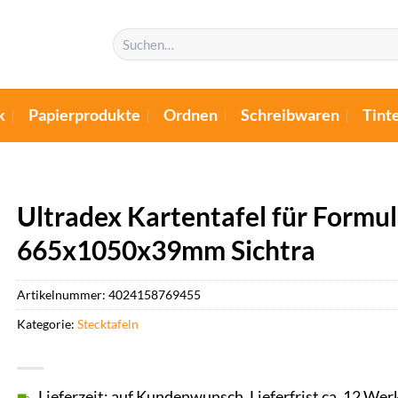
Suchen
nach:
k
Papierprodukte
Ordnen
Schreibwaren
Tint
Ultradex Kartentafel für Formu
665x1050x39mm Sichtra
Artikelnummer:
4024158769455
Kategorie:
Stecktafeln
Lieferzeit: auf Kundenwunsch, Lieferfrist ca. 12 Wer