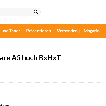
e und Toner
Präsentieren
Versenden
Magazin
lare A5 hoch BxHxT
ktage