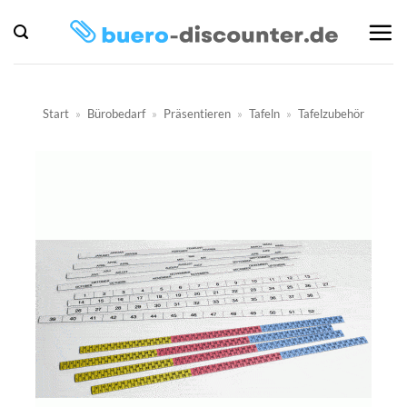
Zum
Inhalt
springen
Start
»
Bürobedarf
»
Präsentieren
»
Tafeln
»
Tafelzubehör