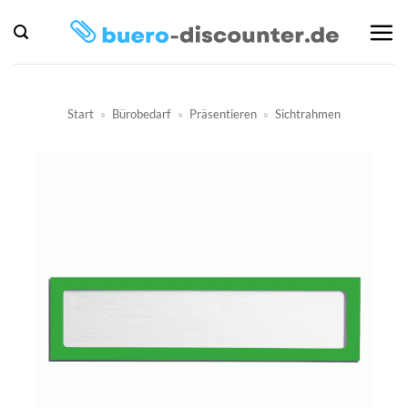
Zum
Inhalt
springen
Start
»
Bürobedarf
»
Präsentieren
»
Sichtrahmen