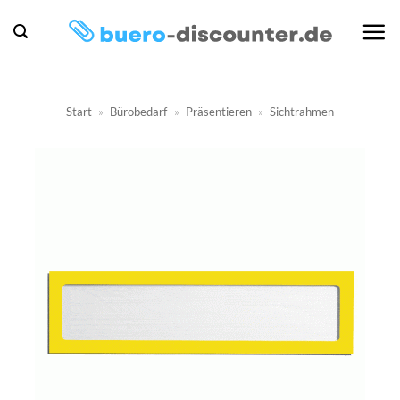
Zum
Inhalt
springen
Start
»
Bürobedarf
»
Präsentieren
»
Sichtrahmen