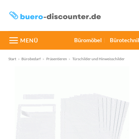
Zum
Inhalt
springen
Büromöbel
Bürotechni
MENÜ
Start
»
Bürobedarf
»
Präsentieren
»
Türschilder und Hinweisschilder