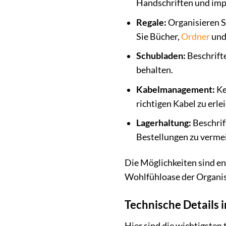
Handschriften und impr
Regale:
Organisieren Si
Sie Bücher,
Ordner
und
Schubladen:
Beschrifte
behalten.
Kabelmanagement:
Ke
richtigen Kabel zu erle
Lagerhaltung:
Beschrif
Bestellungen zu verme
Die Möglichkeiten sind end
Wohlfühloase der Organi
Technische Details 
Hier sind die wichtigsten