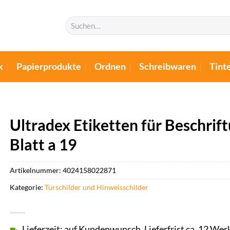
Suchen
nach:
k
Papierprodukte
Ordnen
Schreibwaren
Tint
Ultradex Etiketten für Beschri
Blatt a 19
Artikelnummer:
4024158022871
Kategorie:
Türschilder und Hinweisschilder
Lieferzeit: auf Kundenwunsch, Lieferfrist ca. 12 Wer