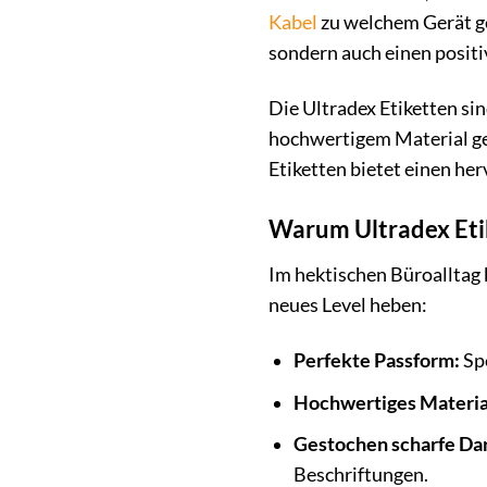
Kabel
zu welchem Gerät geh
sondern auch einen positi
Die Ultradex Etiketten sin
hochwertigem Material gef
Etiketten bietet einen her
Warum Ultradex Etik
Im hektischen Büroalltag k
neues Level heben:
Perfekte Passform:
Spe
Hochwertiges Materia
Gestochen scharfe Dar
Beschriftungen.