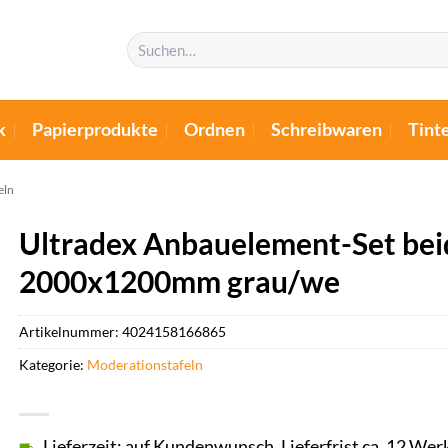
Suchen
nach:
k
Papierprodukte
Ordnen
Schreibwaren
Tint
eln
Ultradex Anbauelement-Set beid
2000x1200mm grau/we
Artikelnummer:
4024158166865
Kategorie:
Moderationstafeln
Lieferzeit: auf Kundenwunsch, Lieferfrist ca. 12 Wer