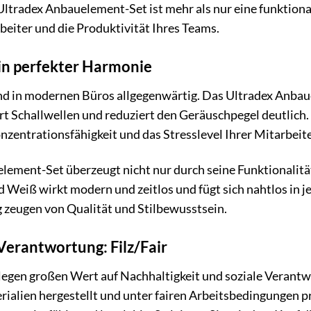
ltradex Anbauelement-Set ist mehr als nur eine funktion
eiter und die Produktivität Ihres Teams.
in perfekter Harmonie
d in modernen Büros allgegenwärtig. Das Ultradex Anbauel
t Schallwellen und reduziert den Geräuschpegel deutlich.
onzentrationsfähigkeit und das Stresslevel Ihrer Mitarbeit
lement-Set überzeugt nicht nur durch seine Funktionalitä
Weiß wirkt modern und zeitlos und fügt sich nahtlos in j
 zeugen von Qualität und Stilbewusstsein.
Verantwortung: Filz/Fair
 legen großen Wert auf Nachhaltigkeit und soziale Verant
alien hergestellt und unter fairen Arbeitsbedingungen pro