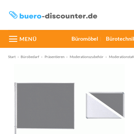
Zum
Inhalt
springen
Büromöbel
Bürotechni
MENÜ
Start
»
Bürobedarf
»
Präsentieren
»
Moderationszubehör
»
Moderationstaf