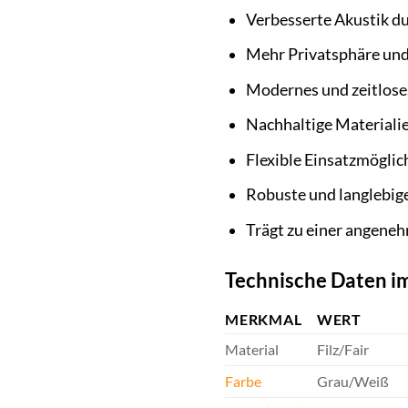
Verbesserte Akustik d
Mehr Privatsphäre und
Modernes und zeitlose
Nachhaltige Materialien
Flexible Einsatzmögli
Robuste und langlebig
Trägt zu einer angene
Technische Daten im
MERKMAL
WERT
Material
Filz/Fair
Farbe
Grau/Weiß