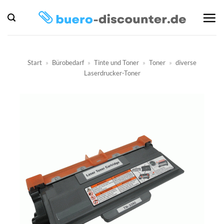
Zum
Inhalt
springen
Start
»
Bürobedarf
»
Tinte und Toner
»
Toner
»
diverse
Laserdrucker-Toner