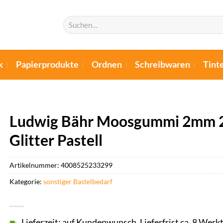
Suchen
nach:
k
Papierprodukte
Ordnen
Schreibwaren
Tint
Ludwig Bähr Moosgummi 2mm 2
Glitter Pastell
Artikelnummer:
4008525233299
Kategorie:
sonstiger Bastelbedarf
Lieferzeit: auf Kundenwunsch, Lieferfrist ca. 8 Werk