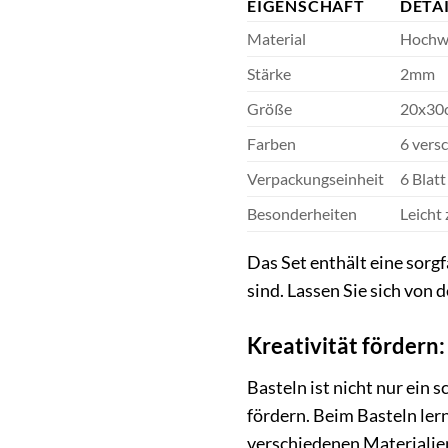
EIGENSCHAFT
DETA
Material
Hochw
Stärke
2mm
Größe
20x30
Farben
6 vers
Verpackungseinheit
6 Blatt
Besonderheiten
Leicht 
Das Set enthält eine sorg
sind. Lassen Sie sich von 
Kreativität fördern
Basteln ist nicht nur ein 
fördern. Beim Basteln ler
verschiedenen Materialie