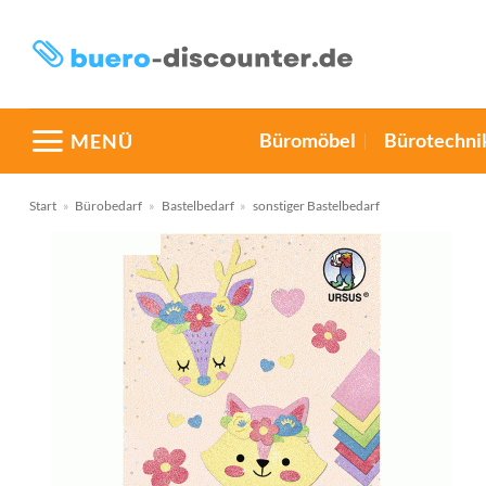
Zum
Inhalt
springen
Büromöbel
Bürotechni
MENÜ
Start
»
Bürobedarf
»
Bastelbedarf
»
sonstiger Bastelbedarf