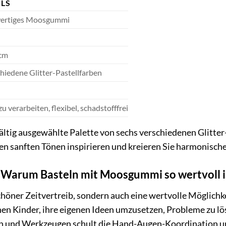
ILS
ertiges Moosgummi
cm
chiedene Glitter-Pastellfarben
zu verarbeiten, flexibel, schadstofffrei
fältig ausgewählte Palette von sechs verschiedenen Glitte
den sanften Tönen inspirieren und kreieren Sie harmonische D
: Warum Basteln mit Moosgummi so wertvoll i
schöner Zeitvertreib, sondern auch eine wertvolle Möglichk
nen Kinder, ihre eigenen Ideen umzusetzen, Probleme zu lö
n und Werkzeugen schult die Hand-Augen-Koordination und