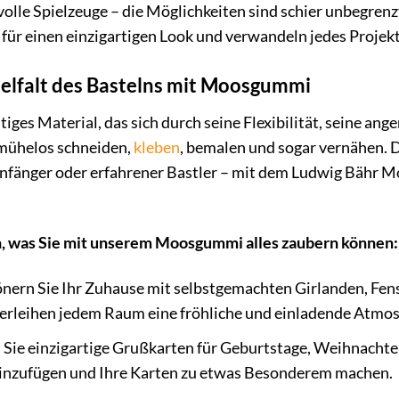
olle Spielzeuge – die Möglichkeiten sind schier unbegrenz
 für einen einzigartigen Look und verwandeln jedes Projekt 
ielfalt des Bastelns mit Moosgummi
tiges Material, das sich durch seine Flexibilität, seine a
h mühelos schneiden,
kleben
, bemalen und sogar vernähen. Da
 Anfänger oder erfahrener Bastler – mit dem Ludwig Bähr 
en, was Sie mit unserem Moosgummi alles zaubern können:
nern Sie Ihr Zuhause mit selbstgemachten Girlanden, Fens
verleihen jedem Raum eine fröhliche und einladende Atmo
 Sie einzigartige Grußkarten für Geburtstage, Weihnacht
 hinzufügen und Ihre Karten zu etwas Besonderem machen.