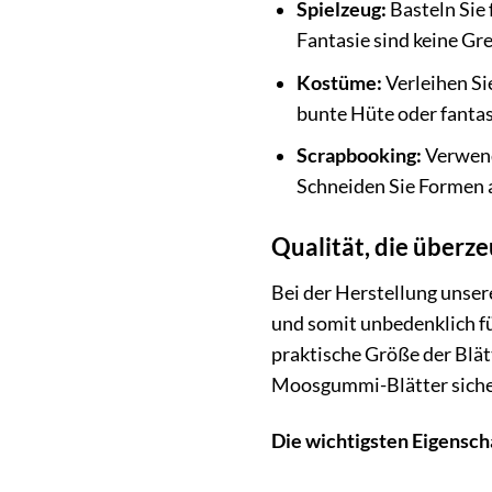
Spielzeug:
Basteln Sie 
Fantasie sind keine Gr
Kostüme:
Verleihen Si
bunte Hüte oder fantas
Scrapbooking:
Verwend
Schneiden Sie Formen 
Qualität, die überz
Bei der Herstellung unser
und somit unbedenklich fü
praktische Größe der Blä
Moosgummi-Blätter sicher
Die wichtigsten Eigenscha