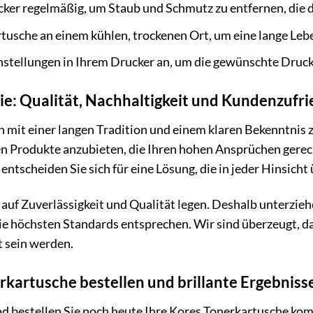
cker regelmäßig, um Staub und Schmutz zu entfernen, die 
rtusche an einem kühlen, trockenen Ort, um eine lange Leb
nstellungen in Ihrem Drucker an, um die gewünschte Druckq
ie: Qualität, Nachhaltigkeit und Kundenzufr
 mit einer langen Tradition und einem klaren Bekenntnis 
nen Produkte anzubieten, die Ihren hohen Ansprüchen gere
ntscheiden Sie sich für eine Lösung, die in jeder Hinsicht
 auf Zuverlässigkeit und Qualität legen. Deshalb unterzie
sie höchsten Standards entsprechen. Wir sind überzeugt, da
t sein werden.
rkartusche bestellen und brillante Ergebnisse
nd bestellen Sie noch heute Ihre Kores Tonerkartusche ko