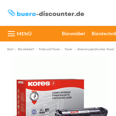
Zum
Inhalt
springen
Büromöbel
Bürotechni
MENÜ
Start
»
Bürobedarf
»
Tinte und Toner
»
Toner
»
diverse Laserdrucker-Toner