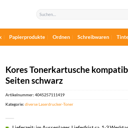
Suchen
nach:
k
Papierprodukte
Ordnen
Schreibwaren
Tint
Kores Tonerkartusche kompatib
Seiten schwarz
Artikelnummer:
4045257111419
Kategorie:
diverse Laserdrucker-Toner
Lieferzeit: im Aussenlager, Lieferfrist ca. 1-3 Werkta