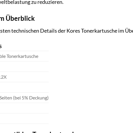
weltbelastung zu reduzieren.
im Überblick
igsten technischen Details der Kores Tonerkartusche im Übe
S
le Tonerkartusche
12X
 Seiten (bei 5% Deckung)