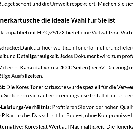
 Budget schont und die Umwelt respektiert. Machen Sie sic
erkartusche die ideale Wahl für Sie ist
kompatibel mit HP Q2612X bietet eine Vielzahl von Vorteil
sdrucke:
Dank der hochwertigen Tonerformulierung liefert
eit und Detailgenauigkeit. Jedes Dokument wird zum prof
it einer Kapazität von ca. 4000 Seiten (bei 5% Deckung) m
tige Ausfallzeiten.
ät:
Die Kores Tonerkartusche wurde speziell für die Verwe
 Sie können sich auf eine reibungslose Installation und ei
Leistungs-Verhältnis:
Profitieren Sie von der hohen Quali
 HP Kartusche. Das schont Ihr Budget, ohne Kompromisse b
ternative:
Kores legt Wert auf Nachhaltigkeit. Die Tonerka