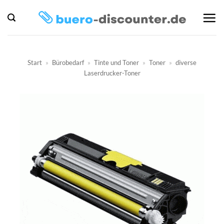
Zum
Inhalt
springen
Start
»
Bürobedarf
»
Tinte und Toner
»
Toner
»
diverse
Laserdrucker-Toner