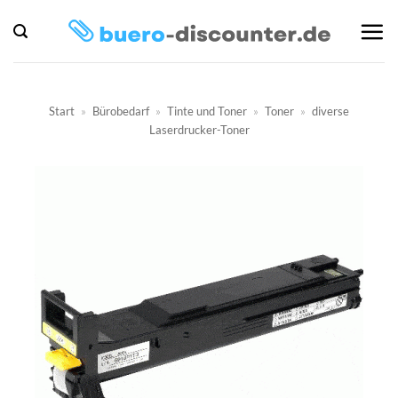
Zum
Inhalt
springen
Start
»
Bürobedarf
»
Tinte und Toner
»
Toner
»
diverse
Laserdrucker-Toner