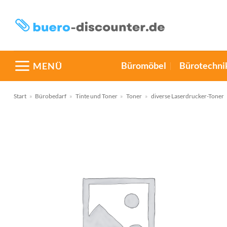
Zum
Inhalt
springen
Büromöbel
Bürotechni
MENÜ
Start
»
Bürobedarf
»
Tinte und Toner
»
Toner
»
diverse Laserdrucker-Toner