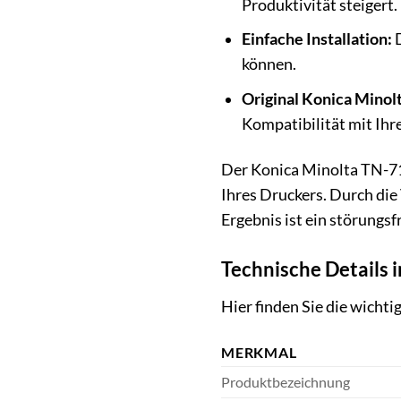
Produktivität steigert.
Einfache Installation:
D
können.
Original Konica Minolt
Kompatibilität mit Ih
Der Konica Minolta TN-711
Ihres Druckers. Durch die
Ergebnis ist ein störungsf
Technische Details 
Hier finden Sie die wich
MERKMAL
Produktbezeichnung