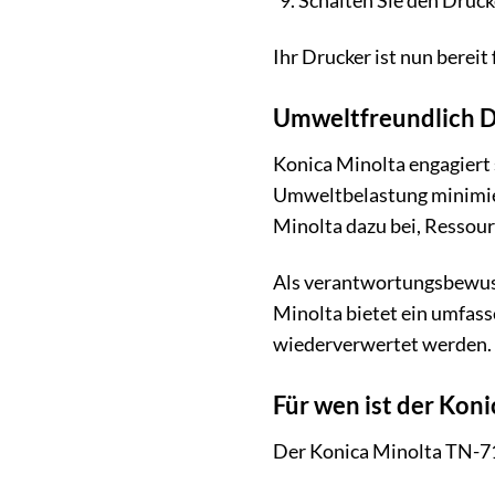
Schalten Sie den Druck
Ihr Drucker ist nun berei
Umweltfreundlich D
Konica Minolta engagiert 
Umweltbelastung minimier
Minolta dazu bei, Ressou
Als verantwortungsbewusst
Minolta bietet ein umfas
wiederverwertet werden. 
Für wen ist der Kon
Der Konica Minolta TN-711