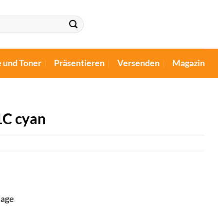
e und Toner
Präsentieren
Versenden
Magazin
1C cyan
tage