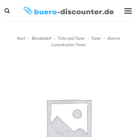
Zum
Inhalt
springen
Start
»
Bürobedarf
»
Tinte und Toner
»
Toner
»
diverse
Laserdrucker-Toner