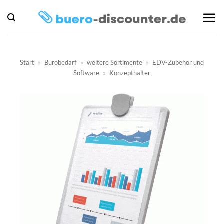
Zum
Inhalt
springen
Start
»
Bürobedarf
»
weitere Sortimente
»
EDV-Zubehör und
Software
»
Konzepthalter