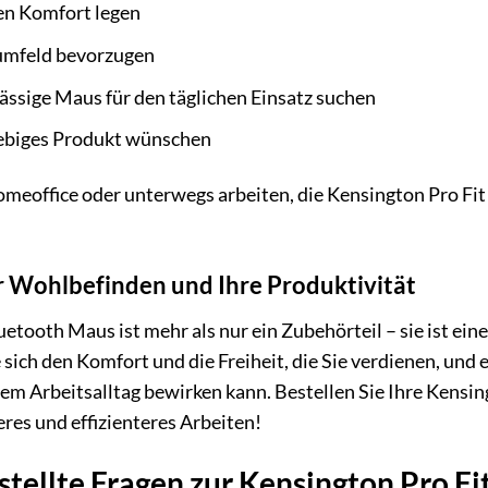
en Komfort legen
sumfeld bevorzugen
lässige Maus für den täglichen Einsatz suchen
glebiges Produkt wünschen
omeoffice oder unterwegs arbeiten, die Kensington Pro Fit
Ihr Wohlbefinden und Ihre Produktivität
etooth Maus ist mehr als nur ein Zubehörteil – sie ist ein
 sich den Komfort und die Freiheit, die Sie verdienen, und
m Arbeitsalltag bewirken kann. Bestellen Sie Ihre Kensi
eres und effizienteres Arbeiten!
stellte Fragen zur Kensington Pro F