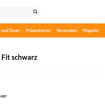
e und Toner
Präsentieren
Versenden
Magazin
 Fit schwarz
tage