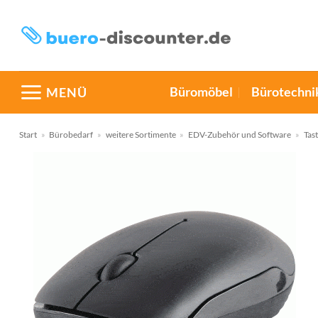
Zum
Inhalt
springen
Büromöbel
Bürotechni
MENÜ
Start
»
Bürobedarf
»
weitere Sortimente
»
EDV-Zubehör und Software
»
Tas