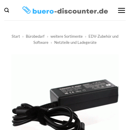
Zum
Inhalt
springen
Start
»
Bürobedarf
»
weitere Sortimente
»
EDV-Zubehör und
Software
»
Netzteile und Ladegeräte