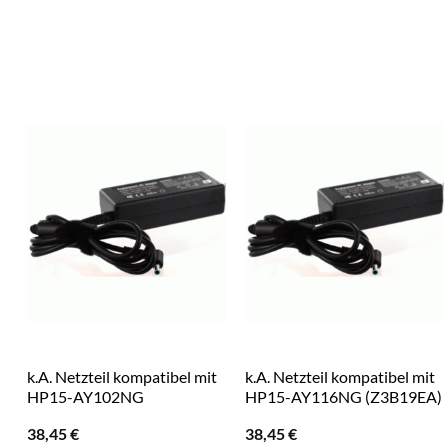
k.A. Netzteil kompatibel mit
k.A. Netzteil kompatibel mit
HP15-AY102NG
HP15-AY116NG (Z3B19EA)
38,45
€
38,45
€