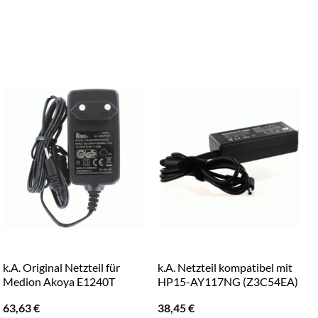
k.A. Original Netzteil für
k.A. Netzteil kompatibel mit
k
Medion Akoya E1240T
HP15-AY117NG (Z3C54EA)
63,63
€
38,45
€