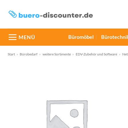
Zum
Inhalt
springen
Büromöbel
Bürotechni
MENÜ
Start
»
Bürobedarf
»
weitere Sortimente
»
EDV-Zubehör und Software
»
Net