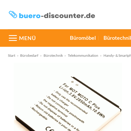
Zum
Inhalt
springen
Büromöbel
Bürotechni
MENÜ
Start
»
Bürobedarf
»
Bürotechnik
»
Telekommunikation
»
Handy- & Smartp