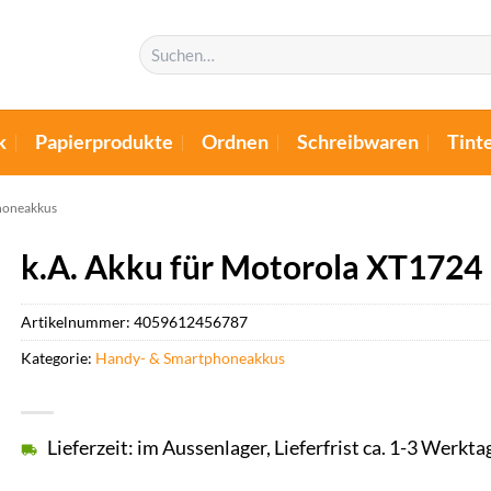
Suchen
nach:
k
Papierprodukte
Ordnen
Schreibwaren
Tint
honeakkus
k.A. Akku für Motorola XT1724 
Artikelnummer:
4059612456787
Kategorie:
Handy- & Smartphoneakkus
Lieferzeit: im Aussenlager, Lieferfrist ca. 1-3 Werkta