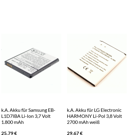
k.A. Akku für Samsung EB-
k.A. Akku für LG Electronic
k
L1D7IBA Li-Ion 3,7 Volt
HARMONY Li-Pol 3,8 Volt
K
1.800 mAh
2700 mAh weiß
25,79
€
29,67
€