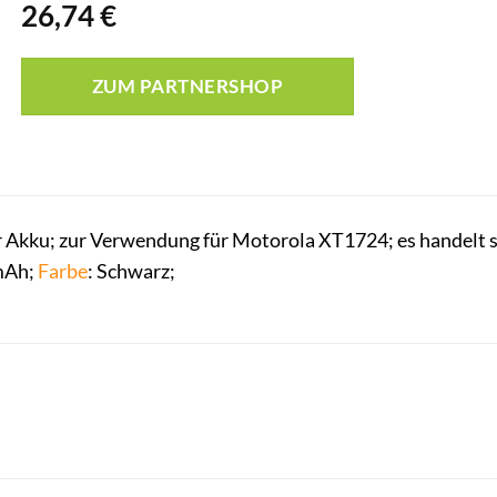
26,74
€
ZUM PARTNERSHOP
 Akku; zur Verwendung für Motorola XT1724; es handelt si
 mAh;
Farbe
: Schwarz;