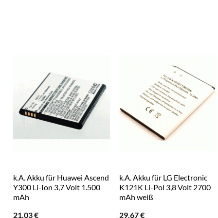
k.A. Akku für Huawei Ascend
k.A. Akku für LG Electronic
Y300 Li-Ion 3,7 Volt 1.500
K121K Li-Pol 3,8 Volt 2700
mAh
mAh weiß
21,03
€
29,67
€