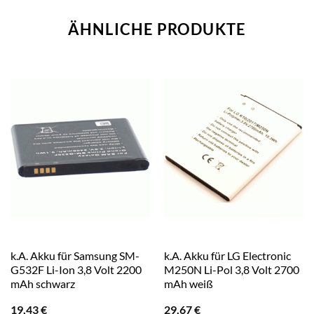
ÄHNLICHE PRODUKTE
k.A. Akku für Samsung SM-
k.A. Akku für LG Electronic
G532F Li-Ion 3,8 Volt 2200
M250N Li-Pol 3,8 Volt 2700
mAh schwarz
mAh weiß
19,43
€
29,67
€