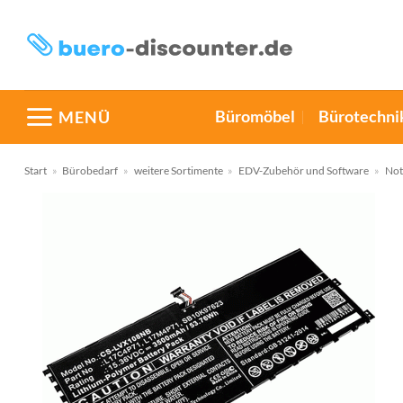
Zum
Inhalt
springen
Büromöbel
Bürotechni
MENÜ
Start
»
Bürobedarf
»
weitere Sortimente
»
EDV-Zubehör und Software
»
Not