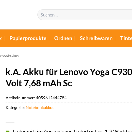
Suchen
nach:
k
Papierprodukte
Ordnen
Schreibwaren
Tint
ebookakkus
k.A. Akku für Lenovo Yoga C9
Volt 7,68 mAh Sc
Artikelnummer:
4059612444784
Kategorie:
Notebookakkus
Lieferzeit: im Aussenlager, Lieferfrist ca. 1-3 Werkta