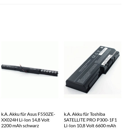
k.A. Akku für Asus F550ZE-
k.A. Akku für Toshiba
k
XX024H Li-Ion 14,8 Volt
SATELLITE PRO P300-1F1
2200 mAh schwarz
Li-Ion 10,8 Volt 6600 mAh