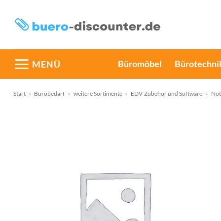
Zum
Inhalt
springen
Büromöbel
Bürotechni
MENÜ
Start
»
Bürobedarf
»
weitere Sortimente
»
EDV-Zubehör und Software
»
Not