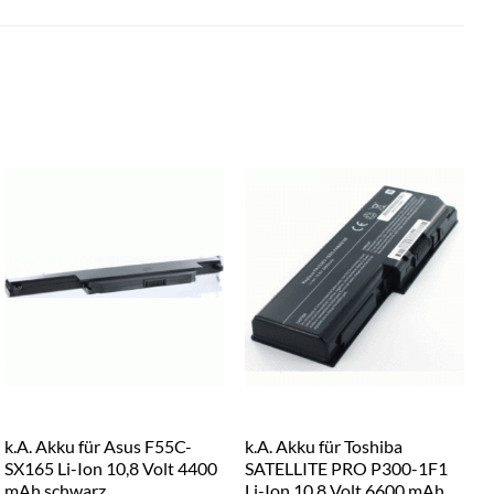
k.A. Akku für Asus F55C-
k.A. Akku für Toshiba
k
SX165 Li-Ion 10,8 Volt 4400
SATELLITE PRO P300-1F1
mAh schwarz
Li-Ion 10,8 Volt 6600 mAh