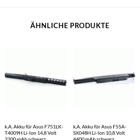
ÄHNLICHE PRODUKTE
k.A. Akku für Asus F751LK-
k.A. Akku für Asus F55A-
T4009H Li-Ion 14,8 Volt
SX048H Li-Ion 10,8 Volt
2200 mAh schwarz
4400 mAh schwarz