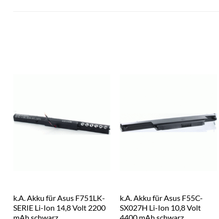
k.A. Akku für Asus F751LK-
k.A. Akku für Asus F55C-
SERIE Li-Ion 14,8 Volt 2200
SX027H Li-Ion 10,8 Volt
mAh schwarz
4400 mAh schwarz