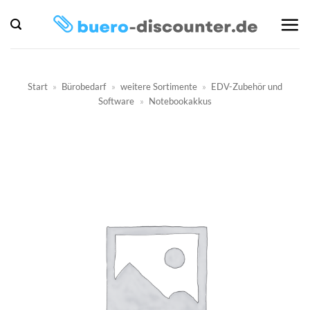
Zum
Inhalt
springen
Start
»
Bürobedarf
»
weitere Sortimente
»
EDV-Zubehör und
Software
»
Notebookakkus