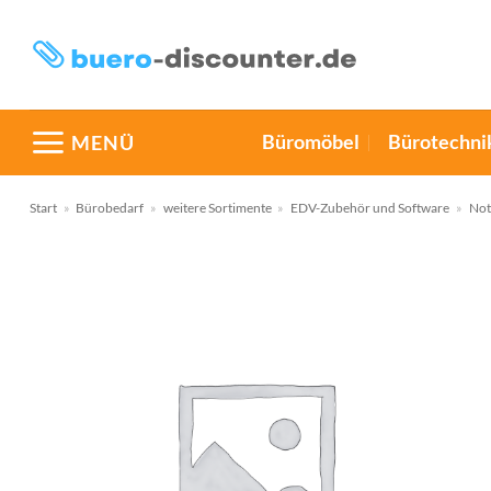
Zum
Inhalt
springen
Büromöbel
Bürotechni
MENÜ
Start
»
Bürobedarf
»
weitere Sortimente
»
EDV-Zubehör und Software
»
Not