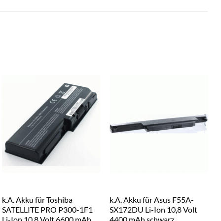
k.A. Akku für Toshiba
k.A. Akku für Asus F55A-
k
SATELLITE PRO P300-1F1
SX172DU Li-Ion 10,8 Volt
Li-Ion 10,8 Volt 6600 mAh
4400 mAh schwarz