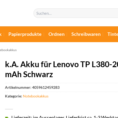
Suchen
nach:
k
Papierprodukte
Ordnen
Schreibwaren
Tint
ebookakkus
k.A. Akku für Lenovo TP L380-
mAh Schwarz
Artikelnummer:
4059612459283
Kategorie:
Notebookakkus
Lieferzeit: im Aussenlager, Lieferfrist ca. 1-3 Werkta