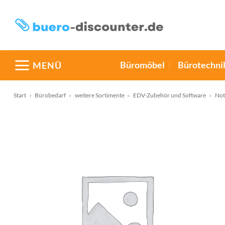
Zum
Inhalt
springen
Büromöbel
Bürotechni
MENÜ
Start
»
Bürobedarf
»
weitere Sortimente
»
EDV-Zubehör und Software
»
Not