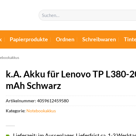
Suchen
nach:
k
Papierprodukte
Ordnen
Schreibwaren
Tint
ebookakkus
k.A. Akku für Lenovo TP L380-
mAh Schwarz
Artikelnummer:
4059612459580
Kategorie:
Notebookakkus
Lieferzeit: im Aussenlager, Lieferfrist ca. 1-3 Werkta