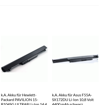
k.A. Akku für Hewlett-
k.A. Akku für Asus F55A-
k
Packard PAVILION 15-
SX172DU Li-Ion 10,8 Volt
S
B104SG ULTRAB Li-Ion 14,4
4400 mAh schwarz