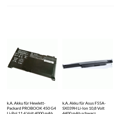
k.A. Akku für Hewlett-
k.A. Akku für Asus F55A-
Packard PROBOOK 450 G4
SX039H Li-Ion 10,8 Volt
Li-Pol 11,4 Volt 4000 mAh
4400 mAh schwarz