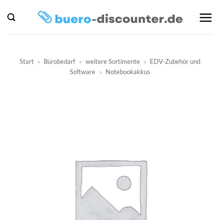
Zum
Inhalt
springen
Start
»
Bürobedarf
»
weitere Sortimente
»
EDV-Zubehör und
Software
»
Notebookakkus