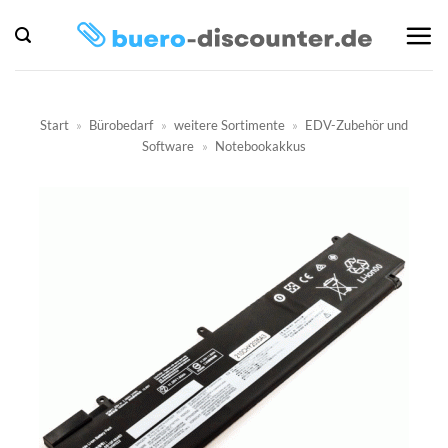
Zum
Inhalt
springen
Start
»
Bürobedarf
»
weitere Sortimente
»
EDV-Zubehör und
Software
»
Notebookakkus