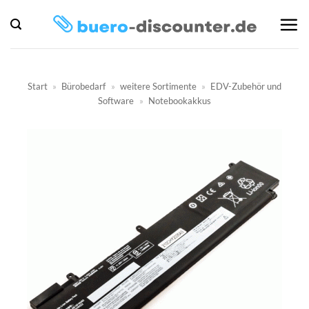
Zum
Inhalt
springen
Start
»
Bürobedarf
»
weitere Sortimente
»
EDV-Zubehör und
Software
»
Notebookakkus