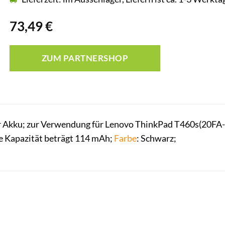
73,49
€
ZUM PARTNERSHOP
 Akku; zur Verwendung für Lenovo ThinkPad T460s(20FA-S0
ie Kapazität beträgt 114 mAh;
Farbe
: Schwarz;