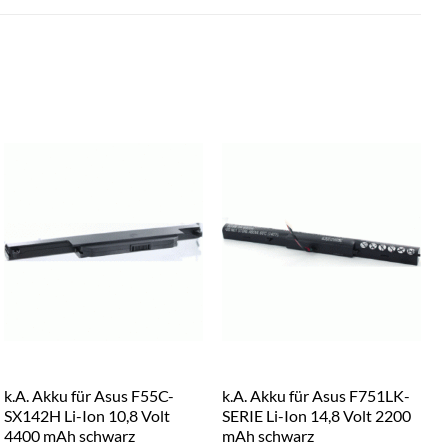
k.A. Akku für Asus F55C-
k.A. Akku für Asus F751LK-
k
SX142H Li-Ion 10,8 Volt
SERIE Li-Ion 14,8 Volt 2200
4400 mAh schwarz
mAh schwarz