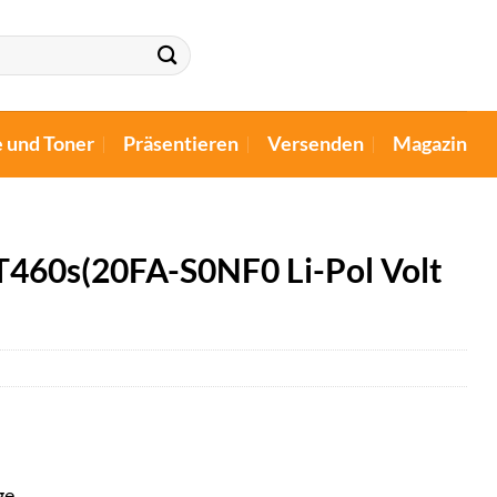
e und Toner
Präsentieren
Versenden
Magazin
T460s(20FA-S0NF0 Li-Pol Volt
ge