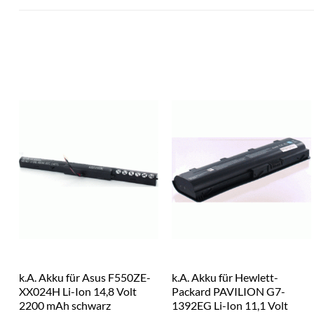
k.A. Akku für Asus F550ZE-
k.A. Akku für Hewlett-
XX024H Li-Ion 14,8 Volt
Packard PAVILION G7-
2200 mAh schwarz
1392EG Li-Ion 11,1 Volt