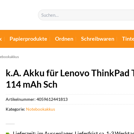
Suchen
nach:
k
Papierprodukte
Ordnen
Schreibwaren
Tint
ebookakkus
k.A. Akku für Lenovo ThinkPad 
114 mAh Sch
Artikelnummer:
4059612441813
Kategorie:
Notebookakkus
Lieferzeit: im Aussenlager, Lieferfrist ca. 1-3 Werkta