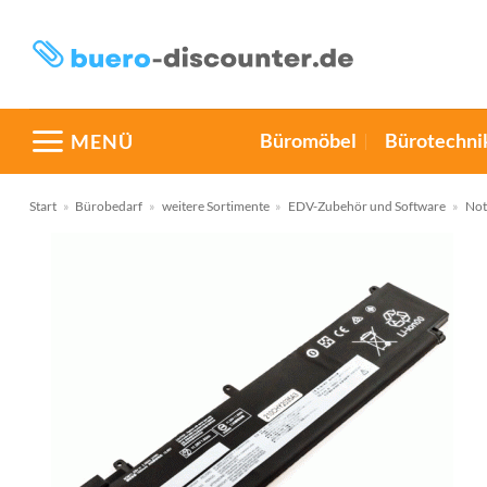
Zum
Inhalt
springen
Büromöbel
Bürotechni
MENÜ
Start
»
Bürobedarf
»
weitere Sortimente
»
EDV-Zubehör und Software
»
Not