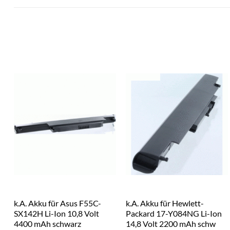
k.A. Akku für Asus F55C-
k.A. Akku für Hewlett-
SX142H Li-Ion 10,8 Volt
Packard 17-Y084NG Li-Ion
4400 mAh schwarz
14,8 Volt 2200 mAh schw