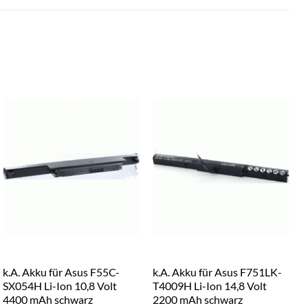
k.A. Akku für Asus F55C-
k.A. Akku für Asus F751LK-
k
SX054H Li-Ion 10,8 Volt
T4009H Li-Ion 14,8 Volt
S
4400 mAh schwarz
2200 mAh schwarz