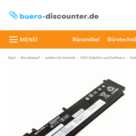
Zum
Inhalt
springen
Büromöbel
Bürotechni
MENÜ
Start
»
Bürobedarf
»
weitere Sortimente
»
EDV-Zubehör und Software
»
Not