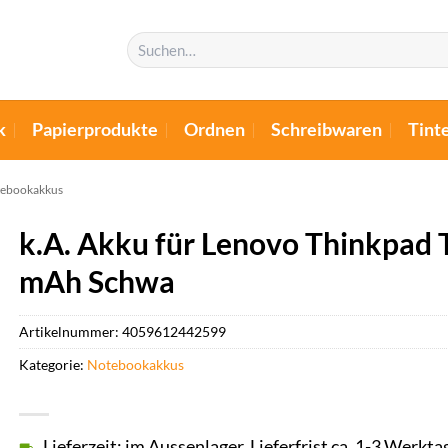
Suchen
nach:
k
Papierprodukte
Ordnen
Schreibwaren
Tint
ebookakkus
k.A. Akku für Lenovo Thinkpad 
mAh Schwa
Artikelnummer:
4059612442599
Kategorie:
Notebookakkus
Lieferzeit: im Aussenlager, Lieferfrist ca. 1-3 Werkta