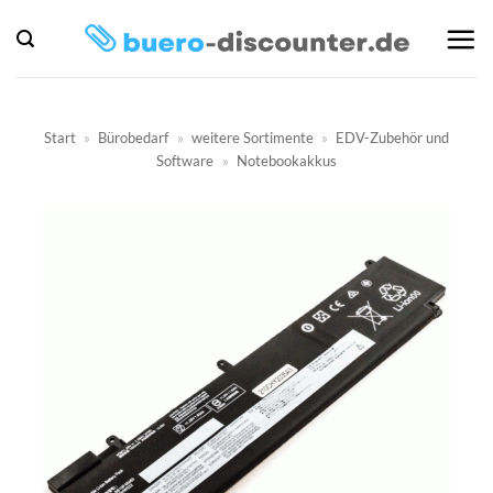
Zum
Inhalt
springen
Start
»
Bürobedarf
»
weitere Sortimente
»
EDV-Zubehör und
Software
»
Notebookakkus