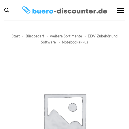
Zum
Inhalt
springen
Start
»
Bürobedarf
»
weitere Sortimente
»
EDV-Zubehör und
Software
»
Notebookakkus