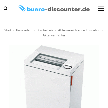
Zum
Inhalt
springen
Start
»
Bürobedarf
»
Bürotechnik
»
Aktenvernichter und -zubehör
»
Aktenvernichter