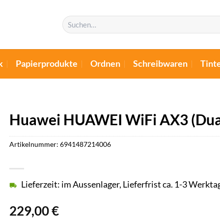
Suchen
nach:
k
Papierprodukte
Ordnen
Schreibwaren
Tint
Huawei HUAWEI WiFi AX3 (Dual
Artikelnummer:
6941487214006
Lieferzeit: im Aussenlager, Lieferfrist ca. 1-3 Werkta
229,00
€