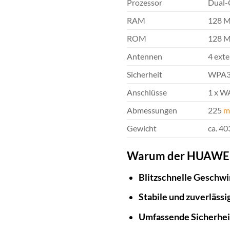
Prozessor
Dual-
RAM
128 
ROM
128 
Antennen
4 ext
Sicherheit
WPA3,
Anschlüsse
1 x WA
Abmessungen
225
m
Gewicht
ca. 40
Warum der HUAWEI Wi
Blitzschnelle Geschwi
Stabile und zuverläss
Umfassende Sicherhei