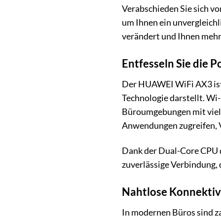
Verabschieden Sie sich v
um Ihnen ein unvergleichl
verändert und Ihnen mehr 
Entfesseln Sie die P
Der HUAWEI WiFi AX3 ist 
Technologie darstellt. Wi-
Büroumgebungen mit vielen
Anwendungen zugreifen, V
Dank der Dual-Core CPU d
zuverlässige Verbindung, 
Nahtlose Konnektivi
In modernen Büros sind z