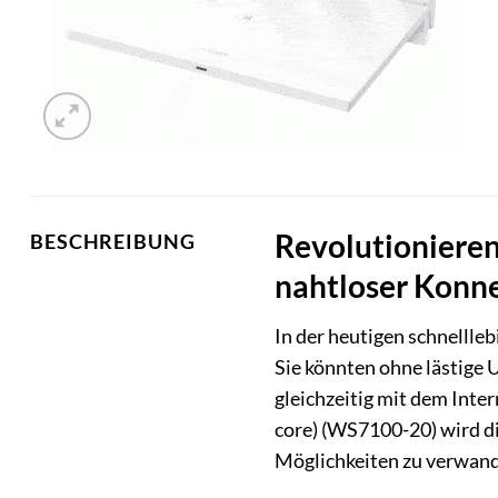
Revolutionieren
BESCHREIBUNG
nahtloser Konne
In der heutigen schnellleb
Sie könnten ohne lästige 
gleichzeitig mit dem Int
core) (WS7100-20) wird di
Möglichkeiten zu verwande