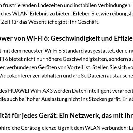
on frustrierenden Ladezeiten und instabilen Verbindunge
iches WLAN-Erlebnis zu bieten. Erleben Sie, wie reibungslo
Zeit für das Wesentliche gibt: Ihr Geschäft.
ower von Wi-Fi 6: Geschwindigkeit und Effizie
mit dem neuesten Wi-Fi 6 Standard ausgestattet, der eine
Fi 6 bietet nicht nur höhere Geschwindigkeiten, sondern au
 verbundenen Geräten von Vorteil ist. Stellen Sie sich vor
ideokonferenzen abhalten und große Dateien austauschen 
es HUAWEI WiFi AX3 werden Daten intelligent verarbeitet 
die auch bei hoher Auslastung nicht ins Stocken gerät. Erl
tät für jedes Gerät: Ein Netzwerk, das mit
ahlreiche Geräte gleichzeitig mit dem WLAN verbunden: L