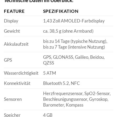
Technische Daten im Überblick:
FEATURE
SPEZIFIKATION
Display
1,43 Zoll AMOLED-Farbdisplay
Gewicht
ca. 38,5 g (ohne Armband)
bis zu 14 Tage (typische Nutzung),
Akkulaufzeit
bis zu 7 Tage (intensive Nutzung)
GPS, GLONASS, Galileo, Beidou,
GPS
QZSS
Wasserdichtigkeit
5 ATM
Konnektivität
Bluetooth 5.2, NFC
Herzfrequenzsensor, SpO2-Sensor,
Sensoren
Beschleunigungssensor, Gyroskop,
Barometer, Kompass
Speicher
4 GB