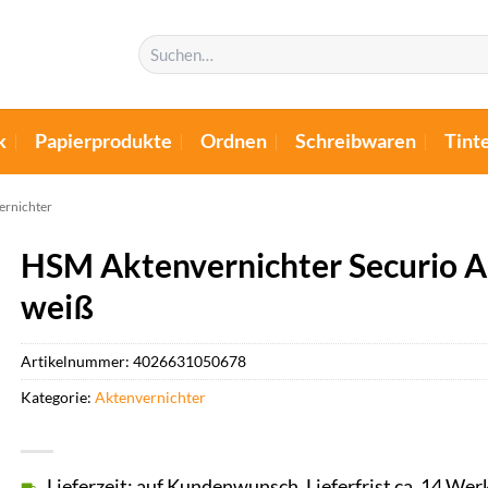
Suchen
nach:
k
Papierprodukte
Ordnen
Schreibwaren
Tint
ernichter
HSM Aktenvernichter Securio A
weiß
Artikelnummer:
4026631050678
Kategorie:
Aktenvernichter
Lieferzeit: auf Kundenwunsch, Lieferfrist ca. 14 Wer