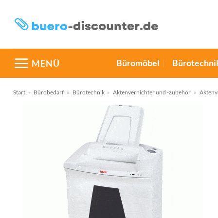
Zum
Inhalt
springen
Büromöbel
Bürotechni
MENÜ
Start
»
Bürobedarf
»
Bürotechnik
»
Aktenvernichter und -zubehör
»
Aktenv