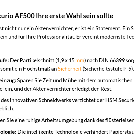
io AF500 Ihre erste Wahl sein sollte
nicht nur ein Aktenvernichter, er ist ein Statement. Ein St
 und für Ihre Professionalität. Er vereint modernste Tec
ufe:
Der Partikelschnitt (1,9 x 15
mm
) nach DIN 66399 sorg
 somit ein Höchstmaß an
Sicherheit
(Sicherheitsstufe P-5).
einzug:
Sparen Sie Zeit und Mühe mit dem automatischen Pa
l ein, und der Aktenvernichter erledigt den Rest.
des innovativen Schneidwerks verzichtet der HSM Securio
blich.
n Sie eine ruhige Arbeitsumgebung dank des flüsterleisen
ologie:
Die intelligente Technologie verhindert Papierstau