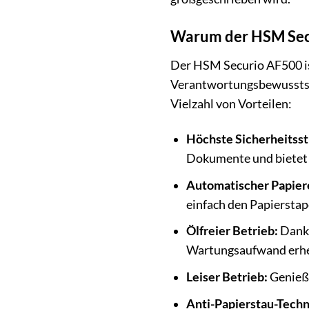
Warum der HSM Secur
Der HSM Securio AF500 ist 
Verantwortungsbewusstsein
Vielzahl von Vorteilen:
Höchste Sicherheitsst
Dokumente und bietet
Automatischer Papier
einfach den Papierstape
Ölfreier Betrieb:
Dank 
Wartungsaufwand erhe
Leiser Betrieb:
Genieße
Anti-Papierstau-Techn