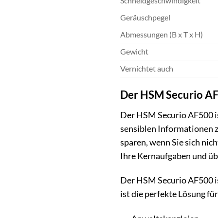
Schneidgeschwindigkeit
Geräuschpegel
Abmessungen (B x T x H)
Gewicht
Vernichtet auch
Der HSM Securio AF
Der HSM Securio AF500 ist e
sensiblen Informationen zu
sparen, wenn Sie sich ni
Ihre Kernaufgaben und üb
Der HSM Securio AF500 is
ist die perfekte Lösung für