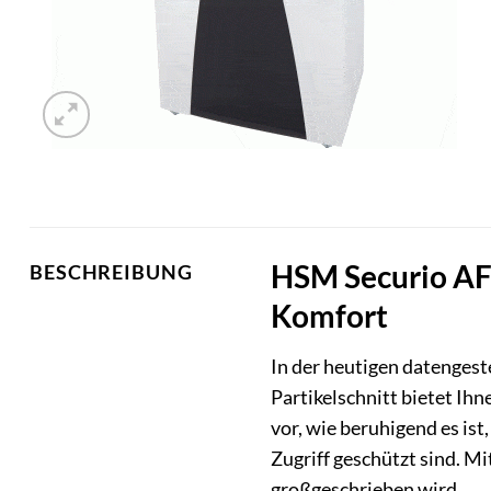
HSM Securio AF5
BESCHREIBUNG
Komfort
In der heutigen datengest
Partikelschnitt bietet Ihn
vor, wie beruhigend es i
Zugriff geschützt sind. M
großgeschrieben wird.