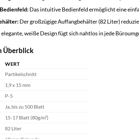
Bedienfeld:
Das intuitive Bedienfeld ermöglicht eine ein
ehälter:
Der großzügige Auffangbehälter (82 Liter) reduzier
elegante, weiße Design fügt sich nahtlos in jede Büroumg
m Überblick
WERT
Partikelschnitt
1,9 x 15 mm
P-5
Ja, bis zu 500 Blatt
15-17 Blatt (80g/m²)
82 Liter