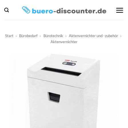
Zum
Inhalt
springen
Start
»
Bürobedarf
»
Bürotechnik
»
Aktenvernichter und -zubehör
»
Aktenvernichter