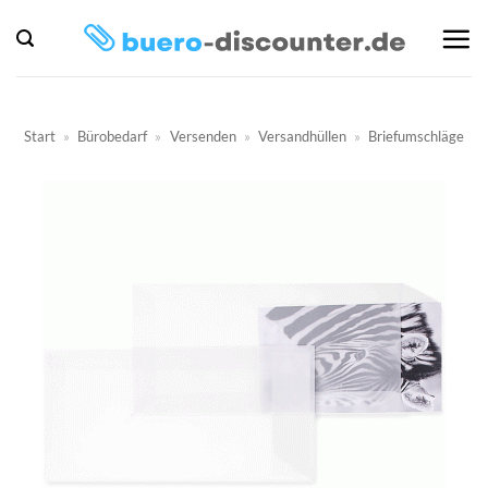
Zum
Inhalt
springen
Start
»
Bürobedarf
»
Versenden
»
Versandhüllen
»
Briefumschläge