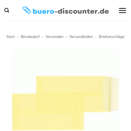
Zum
Inhalt
springen
Start
»
Bürobedarf
»
Versenden
»
Versandhüllen
»
Briefumschläge