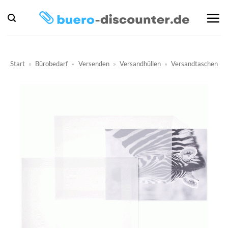
Zum
Inhalt
springen
Start
»
Bürobedarf
»
Versenden
»
Versandhüllen
»
Versandtaschen