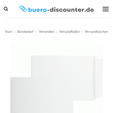
Zum
Inhalt
springen
Start
»
Bürobedarf
»
Versenden
»
Versandhüllen
»
Versandtaschen